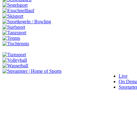
Live
On Dem
Sportarte