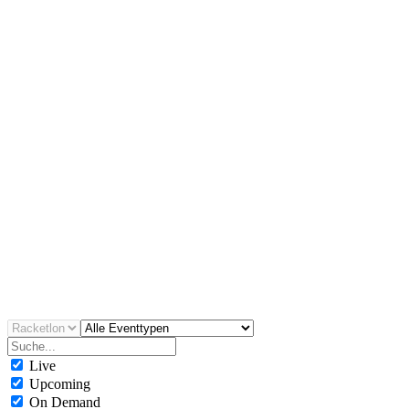
Day 4
Sa, 02.08.2025 • 08:30 Uhr
WATCH
Racketlon
On Demand
FIR World Championships 2025
Day 3
Fr, 01.08.2025 • 08:30 Uhr
WATCH
Racketlon
On Demand
FIR World Championships 2025
Day 2
Do, 31.07.2025 • 08:30 Uhr
WATCH
Live
Upcoming
On Demand