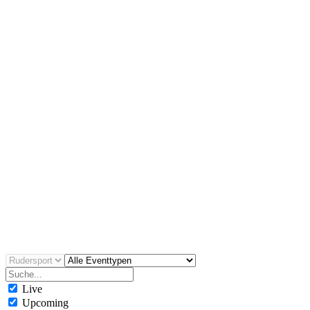
Tag 2, Session #1
Sa, 24.02.2024 • 09:45 Uhr
WATCH
Rudersport
On Demand
World Rowing Indoor Championships 2024
Tag 1, Session #2
Fr, 23.02.2024 • 15:10 Uhr
WATCH
Rudersport
On Demand
World Rowing Indoor Championships 2024
Tag 1, Session #1
Fr, 23.02.2024 • 09:45 Uhr
WATCH
Live
Upcoming