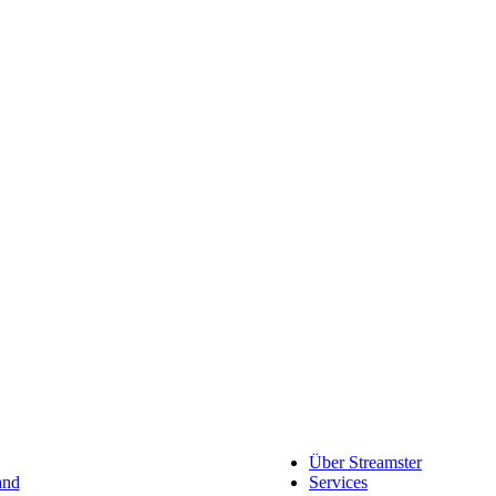
Werben auf Streamster
usammengefasst.
Möchtest du dein Produkt oder U
Über Streamster
and
Services