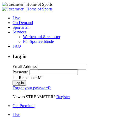
Live
On Demand
Sportarten
Services
Werben auf Streamster
Für Sportverbände
FAQ
Log in
Email Address
Password
Remember Me
Forgot your password?
New to STREAMSTER?
Register
Get Premium
Live