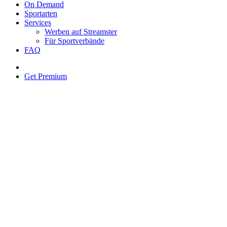
On Demand
Sportarten
Services
Werben auf Streamster
Für Sportverbände
FAQ
Get Premium
Racketlon
Upcoming
FIR World Championships 2026
Day 4
Sa, 08.08.2026 • 08:30 Uhr
WATCH
Volleyball
Upcoming
PRO MASTERS Wolfurt
Round of 12 & Quarterfinals