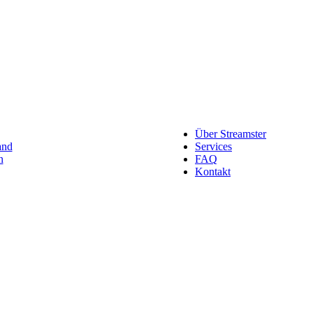
Werben auf Streamster
usammengefasst.
Möchtest du dein Produkt oder U
Über Streamster
and
Services
n
FAQ
Kontakt