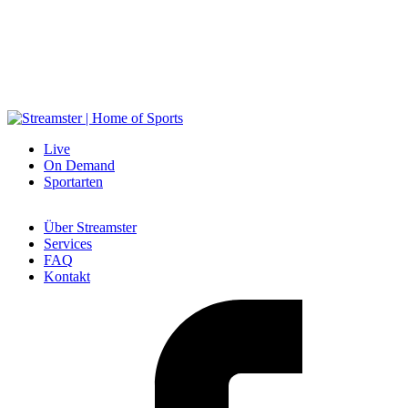
Werben auf Streamster
öchtest du dein Produkt oder Unternehmen auf Streamster vorstellen?
Live
On Demand
Sportarten
Über Streamster
Services
FAQ
Kontakt