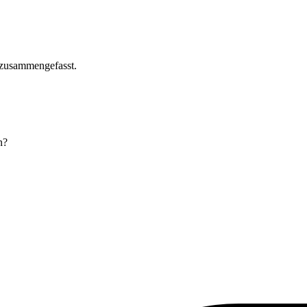
h zusammengefasst.
n?