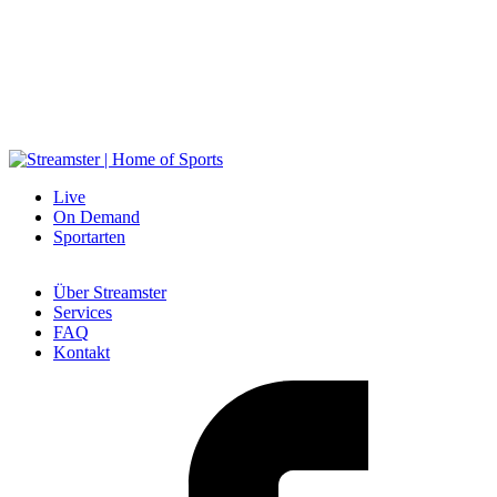
Werben auf Streamster
öchtest du dein Produkt oder Unternehmen auf Streamster vorstellen?
Live
On Demand
Sportarten
Über Streamster
Services
FAQ
Kontakt