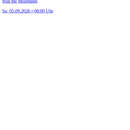
Run the Mountains
Sa, 05.09.2026 • 08:00 Uhr
Hast du noch Fragen?