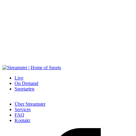
ie häufigsten Fragen zu unseren Leistungen haben wir hier für dich
zusammengefasst.
Werben auf Streamster
öchtest du dein Produkt oder Unternehmen auf Streamster vorstellen?
Live
On Demand
Sportarten
Über Streamster
Services
FAQ
Kontakt