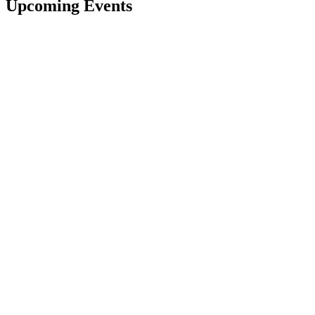
Upcoming Events
Hast du noch Fragen?