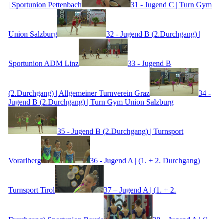
| Sportunion Pettenbach
31 - Jugend C | Turn Gym
Union Salzburg
32 - Jugend B (2.Durchgang) |
Sportunion ADM Linz
33 - Jugend B
(2.Durchgang) | Allgemeiner Turnverein Graz
34 -
Jugend B (2.Durchgang) | Turn Gym Union Salzburg
35 - Jugend B (2.Durchgang) | Turnsport
Vorarlberg
36 - Jugend A | (1. + 2. Durchgang)
Turnsport Tirol
37 – Jugend A | (1. + 2.