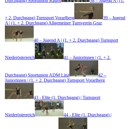
Durchgang) Sportunion Rauris
38 – Jugend A | (1.
+ 2. Durchgang) Turnsport Vorarlberg
39 – Jugend
A | (1. + 2. Durchgang) Allgemeiner Turnverein Graz
40 – Jugend A | (1. + 2. Durchgang) Turnsport
Niederösterreich
41 – Juniorinnen | (1. + 2.
Durchgang) Sportunion ADM Linz
42 –
Juniorinnen | (1. + 2. Durchgang) Turnsport Vorarlberg
43 - Elite (1. Durchgang) | Turnsport
Niederösterreich
44 - Elite (1. Durchgang) |