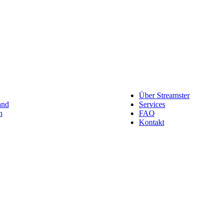
Werben auf Streamster
usammengefasst.
Möchtest du dein Produkt oder U
Über Streamster
and
Services
n
FAQ
Kontakt