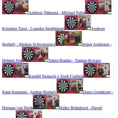
Andreas Tillmann - Michael Pabst
Krisztina Turai - Leandra Strohhäusel
Andreas
Borbely - Markus Schwarzmayr
Jesper Andersen -
Helmut Jost
Tabea Branka - Tamara Kovacs
Kendijl Steinach v Zsolt Csajbok
Kimi Seemann - Andras Borbely
Dario Gentilcore -
Herman van Deijk
Heiko Bohnhorst - David