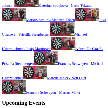
Johnson
Katerina Sadilkova - Greta Tekauer
Markus Straub - Manfred Tösch
Jitka
Cisarova - Priscilla Steenbergen
Michael
Unterbuchner - Josip Martinovic
Aileen De Graaf -
Priscilla Steenbergen
Francois Schweyen - Michael
Unterbuchner
Marcus Maier - Neil Duff
Francois Schweyen - Marcus Maier
Upcoming Events