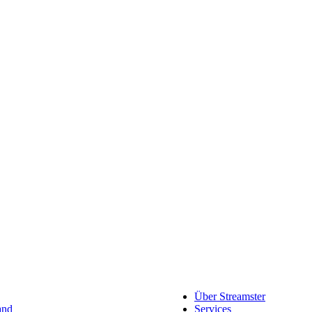
Werben auf Streamster
usammengefasst.
Möchtest du dein Produkt oder U
Über Streamster
and
Services