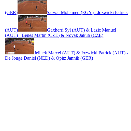
(GER)
Safwat Mohamed (EGY) - Jozwicki Patrick
(AUT)
Gaxherri Syl (AUT) & Lazic Manuel
(AUT) - Benes Martin (CZE) & Novak Jakub (CZE)
Jelinek Marcel (AUT) & Jozwicki Patrick (AUT) -
De Jonge Daniel (NED) & Opitz Jannik (GER)