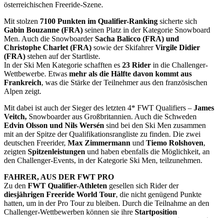
österreichischen Freeride-Szene.
Mit stolzen
7100 Punkten im Qualifier-Ranking
sicherte sich
Gabin Bouzanne (FRA)
seinen Platz in der Kategorie Snowboard
Men. Auch die Snowboarder
Sacha Balicco (FRA) und
Christophe Charlet (FRA)
sowie der Skifahrer
Virgile Didier
(FRA)
stehen auf der Startliste.
In der Ski Men Kategorie schafften es
23 Rider
in die Challenger-
Wettbewerbe. Etwas
mehr als die Hälfte davon kommt aus
Frankreich
, was die Stärke der Teilnehmer aus den französischen
Alpen zeigt.
Mit dabei ist auch der Sieger des letzten 4* FWT Qualifiers –
James
Veitch,
Snowboarder aus Großbritannien. Auch die Schweden
Edvin Olsson und Nils Wersén
sind bei den Ski Men zusammen
mit an der Spitze der Qualifikationsrangliste zu finden. Die zwei
deutschen Freerider,
Max Zimmermann
und
Tiemo Rolshoven
,
zeigten
Spitzenleistungen
und haben ebenfalls die Möglichkeit, an
den Challenger-Events, in der Kategorie Ski Men, teilzunehmen.
FAHRER, AUS DER FWT PRO
Zu den
FWT Qualifier-Athleten
gesellen sich Rider der
diesjährigen Freeride World Tour
, die nicht genügend Punkte
hatten, um in der Pro Tour zu bleiben. Durch die Teilnahme an den
Challenger-Wettbewerben können sie ihre
Startposition